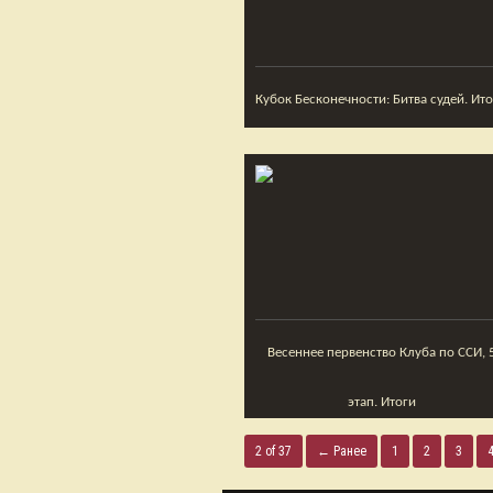
Кубок Бесконечности: Битва судей. Ит
Весеннее первенство Клуба по ССИ, 5
этап. Итоги
2 of 37
← Ранее
1
2
3