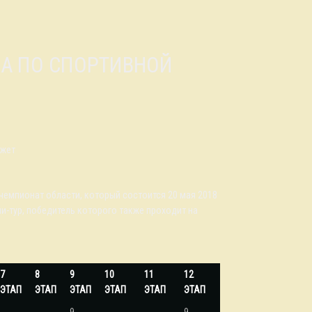
ожет
чемпионат области, который состоится 20 мая 2018
ни-тур, победитель которого также проходит на
7
8
9
10
11
12
ЭТАП
ЭТАП
ЭТАП
ЭТАП
ЭТАП
ЭТАП