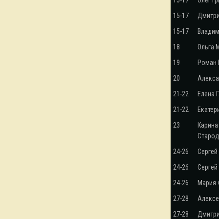
15-17
Олег Г
15-17
Дмитр
15-17
Владим
18
Ольга 
19
Роман
20
Алекса
21-22
Елена 
21-22
Екатер
23
Карина
Старод
24-26
Сергей
24-26
Сергей
24-26
Мария
27-28
Алексе
27-28
Дмитри