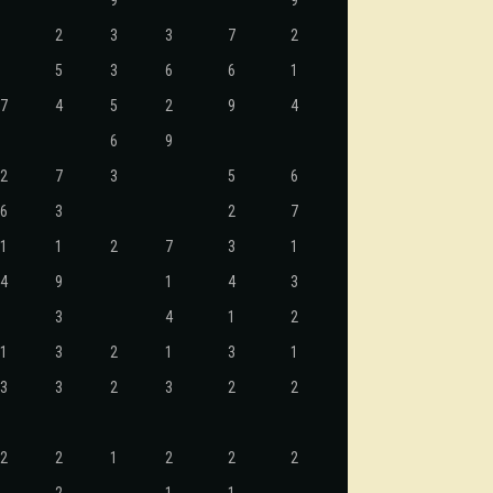
9
9
2
3
3
7
2
5
3
6
6
1
7
4
5
2
9
4
6
9
2
7
3
5
6
6
3
2
7
1
1
2
7
3
1
4
9
1
4
3
3
4
1
2
1
3
2
1
3
1
3
3
2
3
2
2
2
2
1
2
2
2