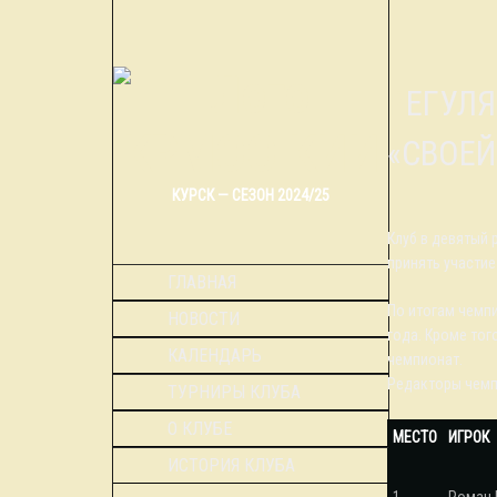
РЕГУЛЯРНЫЙ ЧЕМПИОНАТ ГОРОДА КУРСКА ПО СПОРТИВНОЙ
«СВОЕЙ
КУРСК — СЕЗОН 2024/25
Клуб в девятый 
принять участие
ГЛАВНАЯ
По итогам чемп
НОВОСТИ
года. Кроме тог
КАЛЕНДАРЬ
чемпионат.
Редакторы чемп
ТУРНИРЫ КЛУБА
О КЛУБЕ
МЕСТО
ИГРОК
ИСТОРИЯ КЛУБА