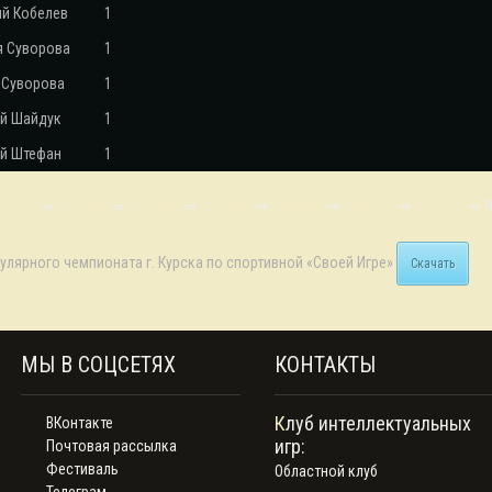
й Кобелев
1
я Суворова
1
 Суворова
1
й Шайдук
1
й Штефан
1
й этап
⇒
3-й этап
⇒
4-й этап
⇒
5-й этап
⇒
6-й этап
⇒
7-й этап
⇒
8-й этап
⇒ 
гулярного чемпионата г. Курска по спортивной «Своей Игре»
Скачать
МЫ В СОЦСЕТЯХ
КОНТАКТЫ
Клуб интеллектуальных
ВКонтакте
игр:
Почтовая рассылка
Фестиваль
Областной клуб