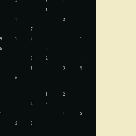
2
1
1
1
1
3
7
9
1
2
1
5
5
3
2
1
1
3
5
6
1
2
4
3
1
1
3
2
3