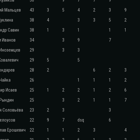
Кузиков
50
9
7
7
9
ий Мальцев
43
3
5
4
2
3
9
Куклина
38
4
3
3
5
2
ндр Савин
38
1
3
1
1
1
 Иванов
34
3
9
7
Иноземцев
29
3
3
Ковалевич
29
5
5
ондарев
28
2
6
2
3
Чайка
26
1
1
1
2
ир Исаев
25
1
2
2
1
2
6
 Рындин
25
3
2
1
1
7
я Соловьёва
23
2
3
3
елоусов
22
9
7
dsq
6
лав Ерошевич
22
1
1
2
3
4