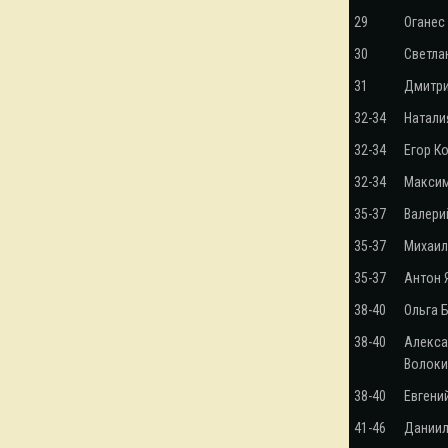
29
Оганес
30
Светла
31
Дмитри
32-34
Натали
32-34
Егор К
32-34
Максим
35-37
Валери
35-37
Михаил
35-37
Антон 
38-40
Ольга 
38-40
Алекс
Волоки
38-40
Евгени
41-46
Дании