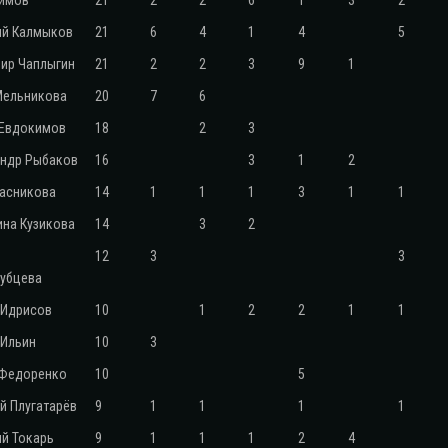
римов
21
2
2
6
1
3
2
ий Калмыков
21
6
4
1
4
5
ир Чаплыгин
21
2
2
3
9
1
Мельникова
20
7
6
 Евдокимов
18
2
3
ндр Рыбаков
16
3
1
2
Гасникова
14
1
1
1
3
1
1
ина Кузикова
14
3
2
12
3
3
убцева
 Идрисов
10
1
2
2
1
1
 Ильин
10
3
 Федоренко
10
5
й Плугатарёв
9
1
1
1
1
й Токарь
9
1
1
1
2
4