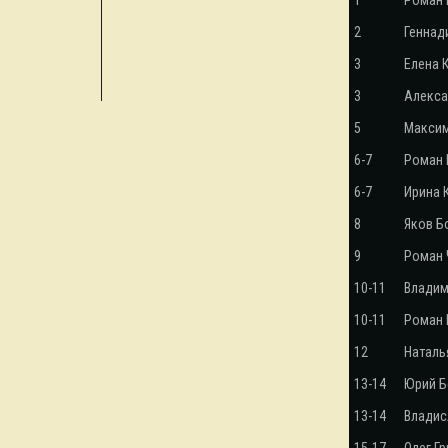
1
Роман 
2
Геннад
3
Елена 
3
Алекса
5
Максим
6-7
Роман 
6-7
Ирина 
8
Яков Б
9
Роман 
10-11
Владим
10-11
Роман
12
Наталь
13-14
Юрий Б
13-14
Владис