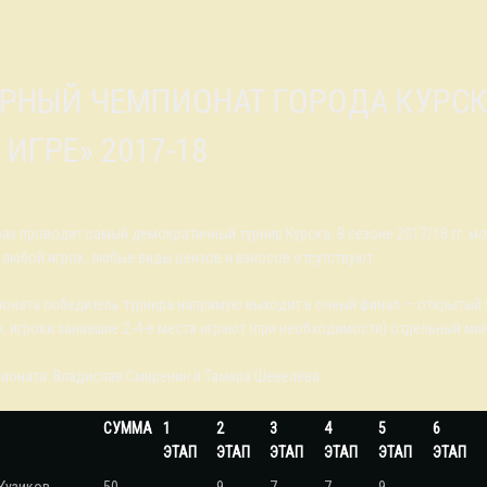
 ИГРЕ» 2017-18
раз проводит самый демократичный турнир Курска. В сезоне 2017/18 гг. м
 любой игрок, любые виды цензов и взносов отсутствуют.
ионата победитель турнира напрямую выходит в очный финал — открытый 
о, игроки занявшие 2-4-е места играют (при необходимости) отдельный ми
ионата: Владислав Смиренин и Тамара Шевелёва.
СУММА
1
2
3
4
5
6
ЭТАП
ЭТАП
ЭТАП
ЭТАП
ЭТАП
ЭТАП