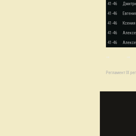
41-46
Дмитри
41-46
Евгени
41-46
Ксения
41-46
Алексе
41-46
Алексе
⇒
1-й этап
⇒
2-
Регламент IX ре