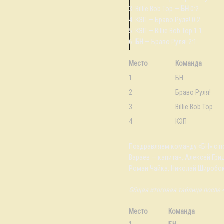
3. Billie Bob Top —
БН
0:2
4. КЭП — Браво Руля! 0:2
5. КЭП — Billie Bob Top 1:1
6.
БН
— Браво Руля! 2:1
Место
Команда
1
БН
2
Браво Руля!
3
Billie Bob Top
4
КЭП
Поздравляем команду «БН» с по
Вараев — капитан, Алексей Гри
Роман Чайка, Николай Широбо
Общая итоговая таблица после 4
Место
Команда