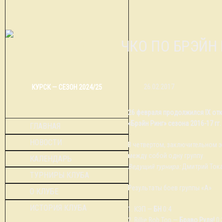
9 ЧКО ПО БРЭЙН
26.02.2017
КУРСК — СЕЗОН 2024/25
26 февраля продолжился IX от
«Брэйн Ринг» сезона 2016-17 гг.
ГЛАВНАЯ
НОВОСТИ
В четвертом, заключительном э
между собой одну группу.
КАЛЕНДАРЬ
Ведущий турнира:
Дмитрий Ток
ТУРНИРЫ КЛУБА
Результаты боев группы «А»
О КЛУБЕ
ИСТОРИЯ КЛУБА
1. КЭП —
БН
0:4
2. Billie Bob Top —
Браво Руля!
0: