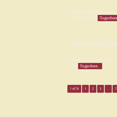
В Клубе пройдет финальный 
бесконечности».
Подробнее.
Бесконечные Земл
В Клубе состоится синхронн
LXIII.
Подробнее...
1 of 74
1
2
3
…
7