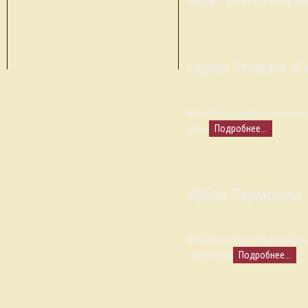
турнир — июльский «Острово
Серия Premier «
В Клубе состоится синхронны
дни».
Подробнее...
Кубок Гармонии 
В Клубе пройдет 56-й синхро
гармонии».
Подробнее...