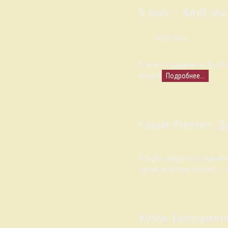
9 мая — Клуб за
04.05.2026
В связи с праздником Дня Поб
закрыт.
Подробнее...
Серия Premier. Д
В Клубе пройдет последний
турнир из «Серии Premier» — 
Кубок Бесконечн