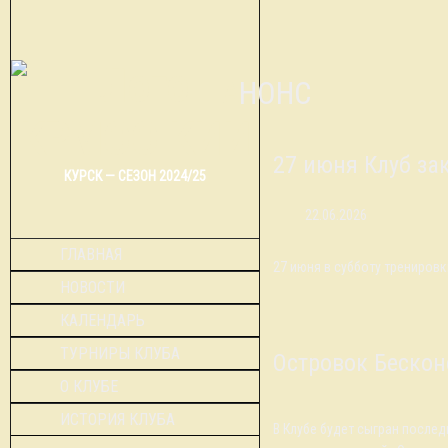
АНОНС
27 июня Клуб за
КУРСК — СЕЗОН 2024/25
22.06.2026
ГЛАВНАЯ
27 июня в субботу тренировки
НОВОСТИ
КАЛЕНДАРЬ
ТУРНИРЫ КЛУБА
Островок Бескон
О КЛУБЕ
ИСТОРИЯ КЛУБА
В Клубе будет сыгран после