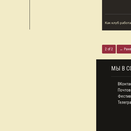
Как клуб работ
2 of 2
← Ране
МЫ В С
ВКонта
Почтов
Фестив
Телегр