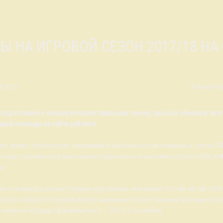
ВЫ НА ИГРОВОЙ СЕЗОН 2017/18 НА
Комментар
08.2017
с подготовкой к новому интеллектуальному сезону, просьба обновить акт
ашей команды на сайте рейтинга.
это может любой игрок, входивший в базовый состав команды в сезоне 20
о надо залогиниться (или зарегистрироваться и залогиниться) на сайте рей
на
соответствующую страницу.
ая-то команда сыграет первую игру раньше, чем заявит состав на сайт рей
а сезон пойдет по первой игре (в нынешнем сезоне таковым для нашего кл
 синхрон «Лошадь Пржевальского — 2017» 2 сентября).