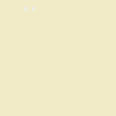
ТЕГИ
АЖ
Брэйн Ринг
Ворошиловский
ИЖ
стрелок
Знание.Игра
КЕСТ
Калуга
КубГуб
Клуб
Крышу долой
Кубок Городов
Кубок предприятий
Лига вузов
Кубок КГМУ
МАК
Международная организация
ССИ
Регулярный ЧГК по ЧГК
ОЧВР
СтудКИИ
СтудЧР
СЧК по ЧГК
СтудЧемп
ЧР
ЧКО
ЮЗШЛ
Тройки
ЧК
ЧМ
ЭК
анонс
бескрылки
вопросы
выездные турниры
игровые
программы
межсезонье
новости
отчеты
разное
результаты в Курске