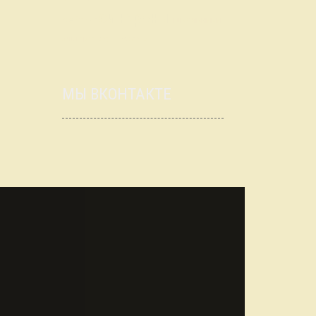
синхроны
рейтинг
школьники
элитарка
эрудит-квартет
МЫ ВКОНТАКТЕ