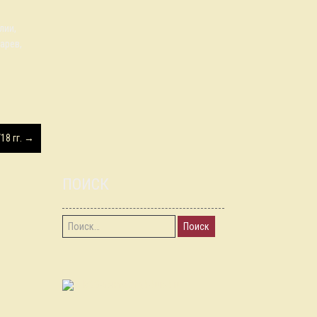
лии,
арев,
18 гг.
→
ПОИСК
Найти:
RSS-лента chgk-kursk.ru