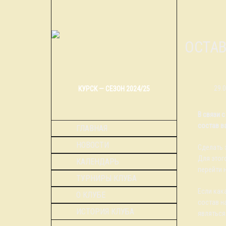
СОСТА
29.
КУРСК — СЕЗОН 2024/25
В связи 
состав в
ГЛАВНАЯ
НОВОСТИ
Сделать 
Для этог
КАЛЕНДАРЬ
перейти 
ТУРНИРЫ КЛУБА
Если как
О КЛУБЕ
состав н
ИСТОРИЯ КЛУБА
являться