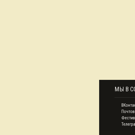
МЫ В С
ВКонта
Почтов
Фестив
Телегр