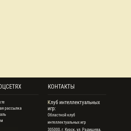
ОЦСЕТЯХ
КОНТАКТЫ
Клуб интеллектуальных
кте
игр:
ая рассылка
аль
Областной клуб
ам
интеллектуальных игр
305000, г. Курск, ул. Радищева,