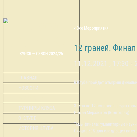
« Все Мероприятия
12 граней. Финал
КУРСК — СЕЗОН 2024/25
11.12.2021 , 17:30
-
ГЛАВНАЯ
В Клубе пройдет отыгрыш финальн
НОВОСТИ
КАЛЕНДАРЬ
3 тура по 12 вопросов, редакторы
ТУРНИРЫ КЛУБА
Роман Мерзляков (Волгоград).
О КЛУБЕ
Темы финала: гуманитарные науки,
ИСТОРИЯ КЛУБА
Скидка 50% для следующих катег