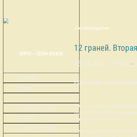
« Все Мероприятия
12 граней. Вторая
КУРСК — СЕЗОН 2024/25
05.06.2021 , 17:30
-
ГЛАВНАЯ
В Клубе пройдет отыгрыш второй 
НОВОСТИ
КАЛЕНДАРЬ
Условно – потому что заявленные 
ТУРНИРЫ КЛУБА
общедоступные факты из самых раз
О КЛУБЕ
авторская сложность 3,5 — 3,8.
ИСТОРИЯ КЛУБА
3 тура по 12 вопросов (36). Реда