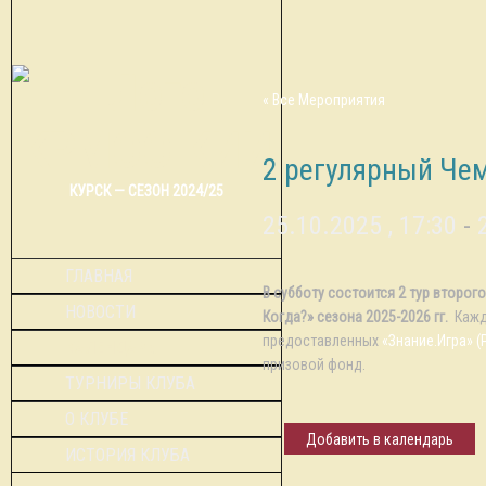
« Все Мероприятия
2 регулярный Чем
КУРСК — СЕЗОН 2024/25
25.10.2025 , 17:30
-
ГЛАВНАЯ
В субботу состоится 2 тур второг
НОВОСТИ
Когда?» сезона 2025-2026 гг.
Кажд
предоставленных
«Знание.Игра» (
КАЛЕНДАРЬ
призовой фонд.
ТУРНИРЫ КЛУБА
О КЛУБЕ
Добавить в календарь
ИСТОРИЯ КЛУБА