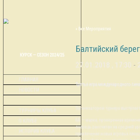
« Все Мероприятия
Балтийский берег
КУРСК — СЕЗОН 2024/25
27.01.2018 , 17:30
-
ГЛАВНАЯ
Третья игра международного синхр
НОВОСТИ
КАЛЕНДАРЬ
Организатором турнира выступае
ТУРНИРЫ КЛУБА
ББ — марка, проверенная времене
О КЛУБЕ
очередь рассчитан на средний ур
ИСТОРИЯ КЛУБА
привлечение новых игровых площа