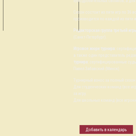
зубодробительных свояков, а для
Сезон состоит из пяти игр по 36 
производится по каждой из пяти 
Редакторская группа третьей игр
(Санкт-Петербург).
Игровое жюри турнира:
сертифици
а также один представитель реда
турнира:
сертифицированные судьи
Павел Забавский (Минск).
Турнирный взнос за полный сезон 
Для студенческих команд (все иг
за игру.
Для школьных команд (все игрок
Добавить в календарь