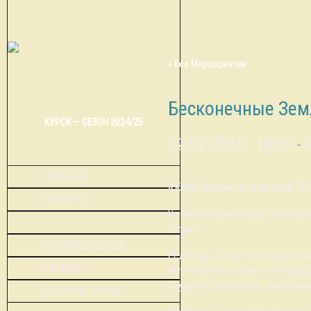
« Все Мероприятия
Бесконечные Земл
КУРСК — СЕЗОН 2024/25
22.02.2025 , 18:00
-
ГЛАВНАЯ
В Клубе состоится очередной, 55
НОВОСТИ
На пакете турнира будет проведен
КАЛЕНДАРЬ
Когда?».
ТУРНИРЫ КЛУБА
Редакторы: Игаль Карлинский (Хай
О КЛУБЕ
Антон Саксонов (Санкт-Петербург)
3 тура по 12 вопросов, заявленная
ИСТОРИЯ КЛУБА