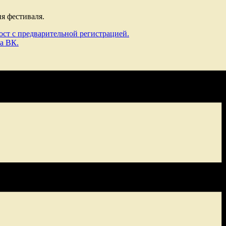
ня фестиваля.
ост с предварительной регистрацией.
а ВК.