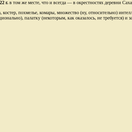
2 г.
в том же месте, что и всегда — в окрестностях деревни Сах
а, костер, похмелье, комары, множество (ну, относительно) инте
нально), палатку (некоторым, как оказалось, не требуется) и зап