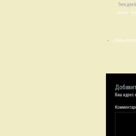
Теги для 
анонс
,
но
_Жизнь и вре
Добавит
Ваш адрес 
Коммента