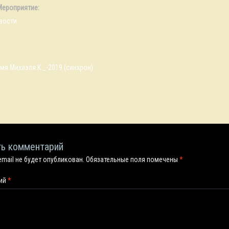
Мероприятие:
вости
мя Михаэля К._-2019 (синхрон)
ь комментарий
email не будет опубликован.
Обязательные поля помечены
*
рий
*