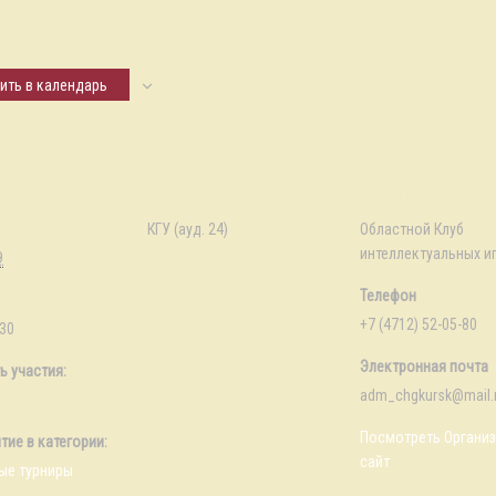
ить в календарь
ости
Место проведения
Организатор
КГУ (ауд. 24)
Областной Клуб
интеллектуальных и
9
Телефон
+7 (4712) 52-05-80
:30
Электронная почта
ь участия:
adm_chgkursk@mail.
Посмотреть Органи
ие в категории:
сайт
ые турниры