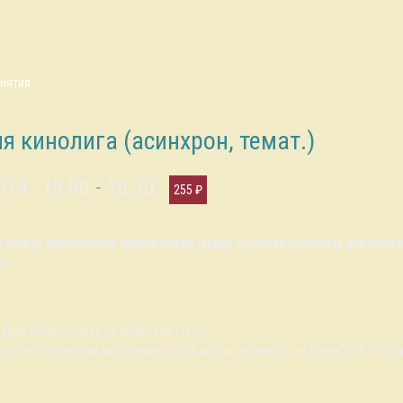
риятия
я кинолига (асинхрон, темат.)
019 , 18:00
-
20:30
255 ₽
т сыгран асинхронный тематический турнир «Осенняя кинолига» для любит
о.
дрей Бойко (Киев), 36 вопросов (3×12).
ос: бесплатно для молодежных (все игроки родились не ранее 1.09.1996)