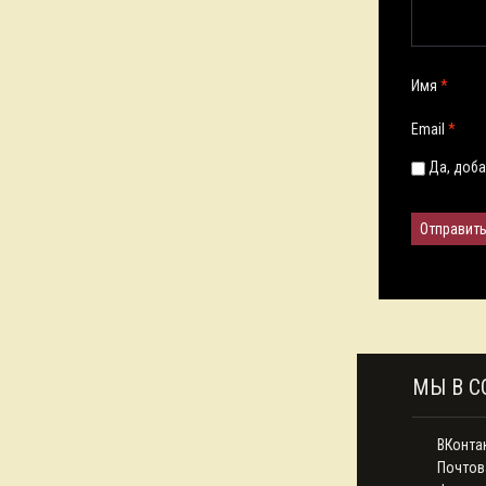
Имя
*
Email
*
Да, доба
МЫ В С
ВКонта
Почтов