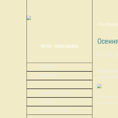
« Все Мероп
Осення
КУРСК — СЕЗОН 2024/25
07.10.2
ГЛАВНАЯ
В Клубе буде
НОВОСТИ
кино и из кин
КАЛЕНДАРЬ
ТУРНИРЫ КЛУБА
Редактор: Ан
О КЛУБЕ
Льготный взн
ИСТОРИЯ КЛУБА