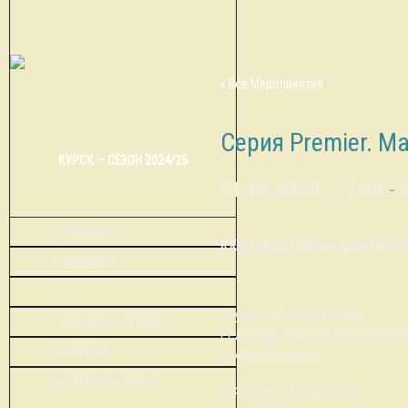
« Все Мероприятия
Серия Premier. М
КУРСК — СЕЗОН 2024/25
11.03.2023 , 17:30
-
ГЛАВНАЯ
В Клубе будет сыгран турнир из «С
НОВОСТИ
КАЛЕНДАРЬ
3 тура по 12 вопросов (36).
ТУРНИРЫ КЛУБА
Редакторы: Максим Мерзляков (Во
О КЛУБЕ
Кожедуб (Гомель).
ИСТОРИЯ КЛУБА
Сложность: 4,5 (средняя).