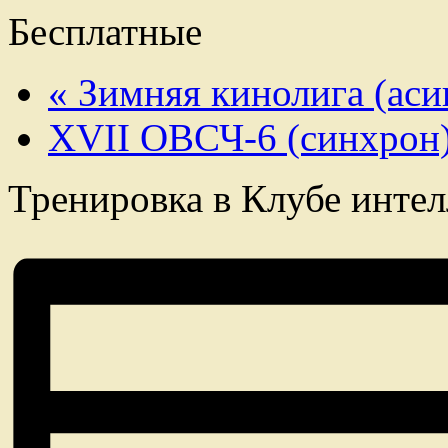
Бесплатные
«
Зимняя кинолига (асин
XVII ОВСЧ-6 (синхрон
Тренировка в Клубе инте