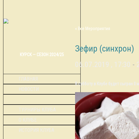
« Все Мероприятия
Зефир (синхрон)
КУРСК — СЕЗОН 2024/25
06.07.2019 , 17:30
-
ГЛАВНАЯ
В субботу в Клубе будет сыгран I
НОВОСТИ
КАЛЕНДАРЬ
ТУРНИРЫ КЛУБА
О КЛУБЕ
ИСТОРИЯ КЛУБА