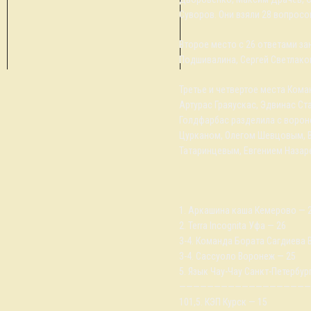
Суворов. Они взяли 28 вопросов
Второе место с 26 ответами зан
Подшивалина, Сергей Светлако
Третье и четвертое места Кома
Артурас Граяускас, Эдвинас Ст
Голдфарбас разделила с воро
Цурканом, Олегом Шевцовым,
Татаринцевым, Евгением Назар
1. Аркашина каша Кемерово — 
2. Terra Incognita Уфа — 26
3-4. Команда Бората Сагдиева 
3-4. Сассуоло Воронеж — 25
5. Язык Чау-Чау Санкт-Петербур
——————————————————
101,5. КЭП Курск — 15