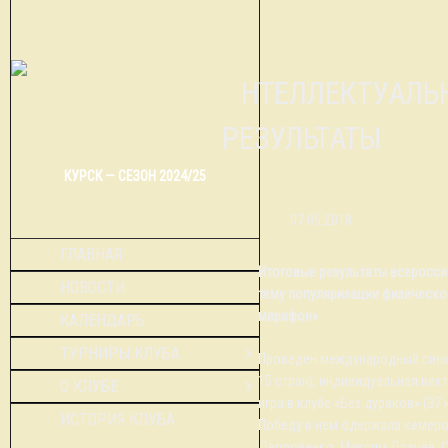
ИНТЕЛЛЕКТУАЛЬНЫЙ МАРАФОН. ИТОГОВЫЕ
РЕЗУЛЬТАТЫ
КУРСК — СЕЗОН 2024/25
07.05.2018
ГЛАВНАЯ
Итоговые результаты всеросси
НОВОСТИ
тему популяризации физическо
марафон»
.
КАЛЕНДАРЬ
ТУРНИРЫ КЛУБА
Проведен международный синхр
15 стран), индивидуальная викт
О КЛУБЕ
игра в клубе «Без дураков» (37
ИСТОРИЯ КЛУБА
Победу в нем одержала кемер
Дворовенко, Максим Драчёв, С