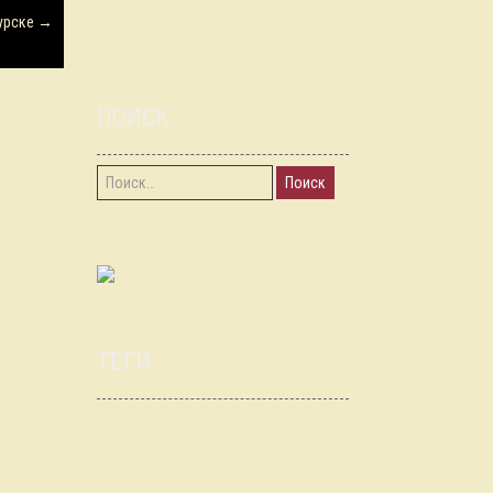
Курске
→
ПОИСК
Найти:
RSS-лента chgk-kursk.ru
ТЕГИ
АЖ
Брэйн Ринг
Ворошиловский
ИЖ
стрелок
Знание.Игра
КЕСТ
Калуга
КубГуб
Клуб
Крышу долой
Кубок Городов