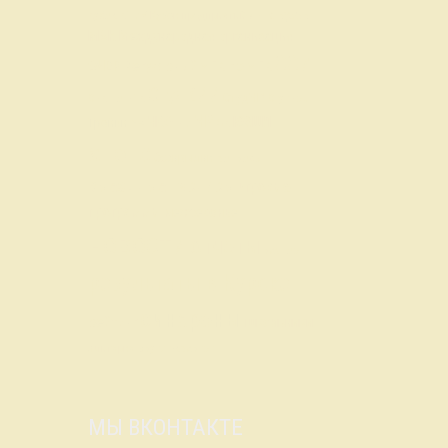
Кубок предприятий
Лига вузов
Кубок КГМУ
МАК
Международная организация
ССИ
Регулярный ЧГК по ЧГК
ОЧВР
СтудКИИ
СтудЧР
СЧК по ЧГК
СтудЧемп
ЧР
ЧКО
ЮЗШЛ
Тройки
ЧК
ЧМ
ЭК
анонс
бескрылки
вопросы
выездные турниры
игровые
программы
межсезонье
новости
отчеты
разное
результаты в Курске
синхроны
рейтинг
школьники
элитарка
эрудит-квартет
МЫ ВКОНТАКТЕ