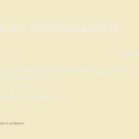
ОК-2017. РЕЗУЛЬТАТЫ В КУРСКЕ
Комментар
09.2017
бря в Клубе был сыгран тематический асинхронный турнир «IT-Кубок-2017» .
тельные результаты в Курске.
k, кап. А. Гридин — 17
Кодеры, кап. Н. Любицкий — 8 (1)
ано в рубриках:
Новости
,
Результаты
.
ти
,
результаты в Курске
.