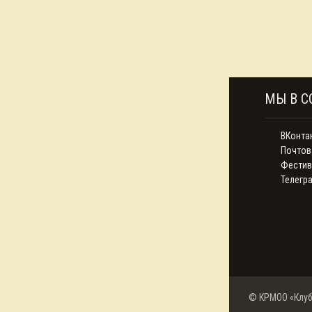
МЫ В С
ВКонта
Почтов
Фестив
Телегр
© КРМОО «Клуб