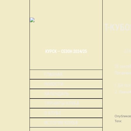
IT-КУБ
27.
КУРСК — СЕЗОН 2024/25
26 сентя
Предвари
ГЛАВНАЯ
НОВОСТИ
1. БН.for
2. Dавно
КАЛЕНДАРЬ
ТУРНИРЫ КЛУБА
О КЛУБЕ
Опубликов
Теги:
новос
ИСТОРИЯ КЛУБА