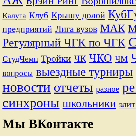
АЖ
Брэйн Ринг
Ворошиловс
КубГ
Крышу долой
Клуб
Калуга
МАК
М
Лига вузов
предприятий
Регулярный ЧГК по ЧГК
ЧКО
Тройки
ЧК
СтудЧемп
ЧМ
выездные турниры
вопросы
новости
отчеты
ре
разное
синхроны
школьники
элит
Мы ВКонтакте