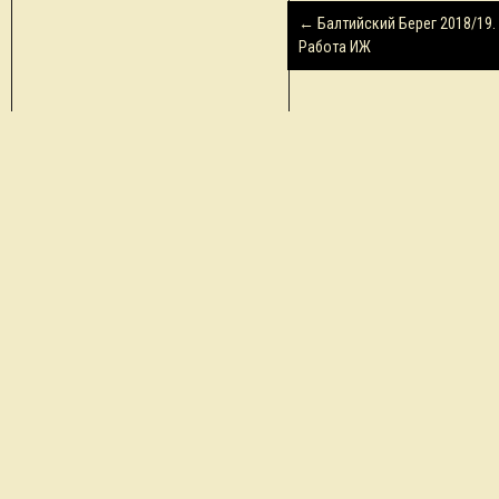
Навигация
←
Балтийский Берег 2018/19. 
по
Работа ИЖ
записям