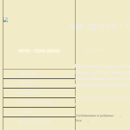
ОЧВР 2018-19. 1
30.10.2018
КУРСК — СЕЗОН 2024/25
Игровое жюри турнира в состав
Эдуард Голуб (Киев), Александ
ГЛАВНАЯ
Лобачёв (Нижний Новгород), Се
НОВОСТИ
все поданные спорные ответы 
КАЛЕНДАРЬ
Зачтен ответ на вопрос №24 ту
ТУРНИРЫ КЛУБА
отклонены.
О КЛУБЕ
Опубликовано в рубриках:
ИЖ
,
Новос
Теги:
ИЖ
,
новости
.
ИСТОРИЯ КЛУБА