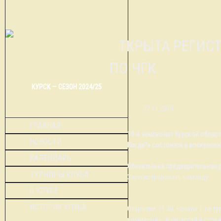
ОТКРЫТА РЕГИСТРАЦИЯ НА 10-Й ЧЕМПИОНАТ ОБЛАСТИ
ПО ЧГК
КУРСК — СЕЗОН 2024/25
07.11.2018
ГЛАВНАЯ
10-й чемпионат Курской област
НОВОСТИ
Когда?» состоится в воскресен
КАЛЕНДАРЬ
Обязательна предварительная р
ТУРНИРЫ КЛУБА
Зарегистрировать команду
мож
О КЛУБЕ
ИСТОРИЯ КЛУБА
Открытие: 11:30, начало 1-го ту
коммерции, технологий и сервис