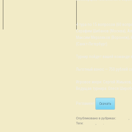
4 тура по 15 вопросов (60 вопр
Серафим Шибанов (Москва), Ал
Максим Мерзляков (Воронеж), 
(Санкт-Петербург).
Турнир пойдет вашей команде 
Льготный взнос — 750 рублей 
Игровое жюри: Сергей Жмыхов,
Ведущая турнира: Олеся Широб
Регламент
Скачать
Опубликовано в рубриках:
Новости
,
О
Теги:
новости
,
ЧКО
.