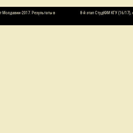
ция
т Молдавии-2017. Результаты в
8-й этап СтудКИИ КГУ (16/17),
м