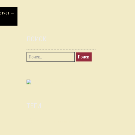
 отчет
→
ПОИСК
Найти:
RSS-лента chgk-kursk.ru
ТЕГИ
АЖ
Брэйн Ринг
Ворошиловский
ИЖ
стрелок
Знание.Игра
КЕСТ
Калуга