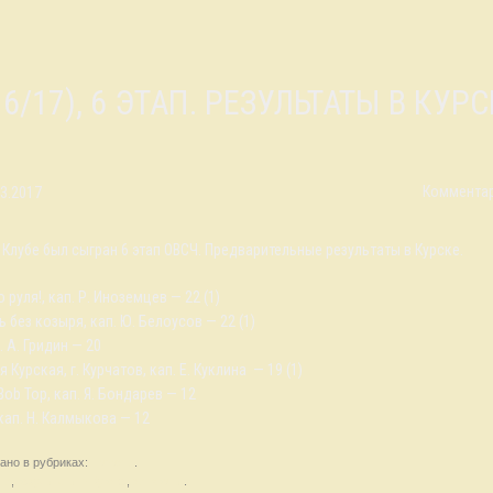
(16/17), 6 ЭТАП. РЕЗУЛЬТАТЫ В КУР
Комментар
03.2017
в Клубе был сыгран 6 этап ОВСЧ. Предварительные результаты в Курске.
о руля!, кап. Р. Иноземцев — 22 (1)
ь без козыря, кап. Ю. Белоусов — 22 (1)
п. А. Гридин — 20
я Курская, г. Курчатов, кап. Е. Куклина — 19 (1)
ie Bob Top, кап. Я. Бондарев — 12
 кап. Н. Калмыкова — 12
ано в рубриках:
Новости
.
ти
,
результаты в Курске
,
синхроны
.