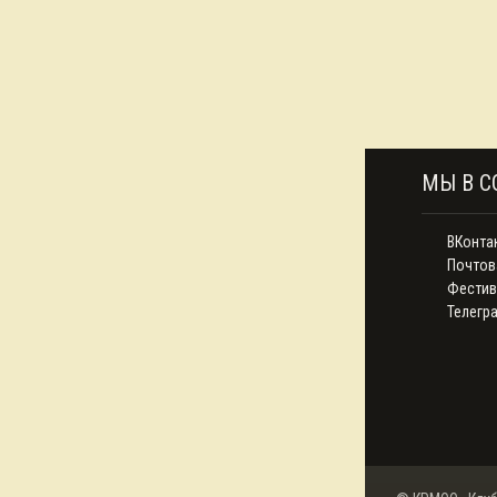
МЫ В С
ВКонта
Почтов
Фестив
Телегр