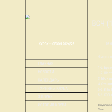
ОВСЧ 
08.
КУРСК — СЕЗОН 2024/25
4 марта 
ГЛАВНАЯ
1-2. Брав
НОВОСТИ
1-2. Шест
3. БН, ка
КАЛЕНДАРЬ
4. Станци
ТУРНИРЫ КЛУБА
5-6. Bill
5-6. КЭП,
О КЛУБЕ
ИСТОРИЯ КЛУБА
Опубликов
Теги:
новос