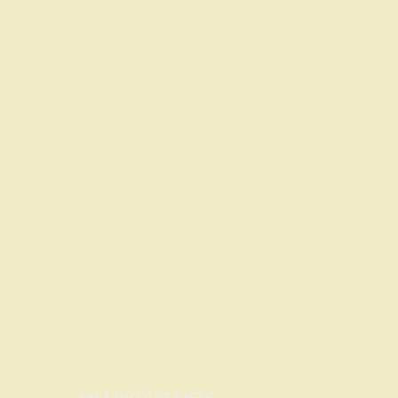
КубГуб
Клуб
Крышу долой
Кубок Городов
Кубок предприятий
Лига вузов
Кубок КГМУ
МАК
Международная организация
ССИ
Регулярный ЧГК по ЧГК
ОЧВР
СтудКИИ
СтудЧР
СЧК по ЧГК
СтудЧемп
ЧР
ЧКО
ЮЗШЛ
Тройки
ЧК
ЧМ
ЭК
анонс
бескрылки
вопросы
выездные турниры
игровые
программы
межсезонье
новости
отчеты
разное
результаты в Курске
синхроны
рейтинг
школьники
элитарка
эрудит-квартет