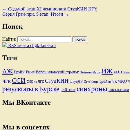
←
Седьмой этап XI чемпионата СтудКИИ КГУ
Серия Гран-при, 5 этап. Итоги
→
Поиск
Найти:
RSS-лента chgk-kursk.ru
Теги
ИЖ
АЖ
Брэйн Ринг
Ворошиловский стрелок
Знание.Игра
КЕСТ
Калу
ССИ
СтудКИИ
ЧГК
ЧКО
СтудЧР
Тройки
ЧК
СЧК по ЧГК
СтудЧемп
синхроны
результаты в Курске
рейтинг
школьники
Мы ВКонтакте
Мы в соцсетях