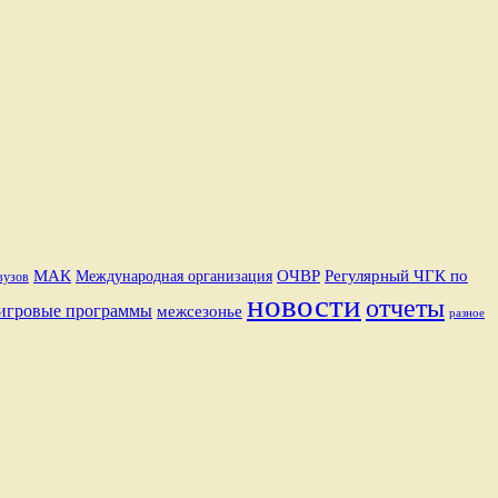
Регулярный ЧГК по
МАК
ОЧВР
Международная организация
вузов
новости
отчеты
игровые программы
межсезонье
разное