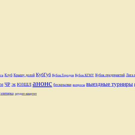
КубГуб
Клуб
Крышу долой
Лига 
Кубок Городов
Кубок КГМУ
Кубок предприятий
га
анонс
выездные турниры
ЧР
ЮЗШЛ
бескрылки
ЧМ
ЭК
вопросы
элитарка
эрудит-квартет