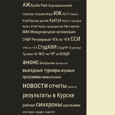
АЖ
Брэйн Ринг
Ворошиловский
ИЖ
стрелок
Знание.Игра
КЕСТ
Калуга
КубГуб
Клуб
Крышу долой
Кубок Городов
Кубок предприятий
Лига вузов
Кубок КГМУ
МАК
Международная организация
ССИ
Регулярный ЧГК по ЧГК
ОЧВР
СтудКИИ
СтудЧР
СЧК по ЧГК
СтудЧемп
ЧР
ЧКО
ЮЗШЛ
Тройки
ЧК
ЧМ
ЭК
анонс
бескрылки
вопросы
выездные турниры
игровые
программы
межсезонье
новости
отчеты
разное
результаты в Курске
синхроны
рейтинг
школьники
элитарка
эрудит-квартет