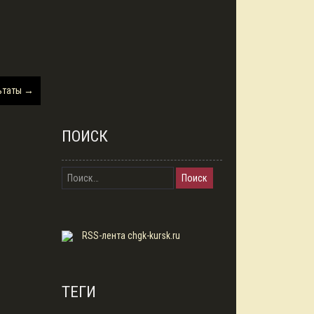
льтаты
→
ПОИСК
Найти:
RSS-лента chgk-kursk.ru
ТЕГИ