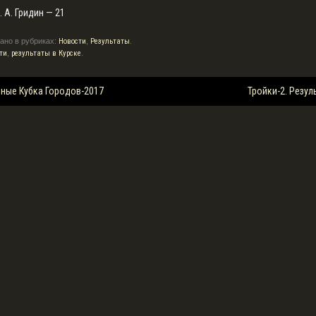
п. А. Гридин — 21
ано в рубриках:
Новости
,
Результаты
.
ти
,
результаты в Курске
.
ция
ные Кубка Городов-2017
Тройки-2. Резу
м