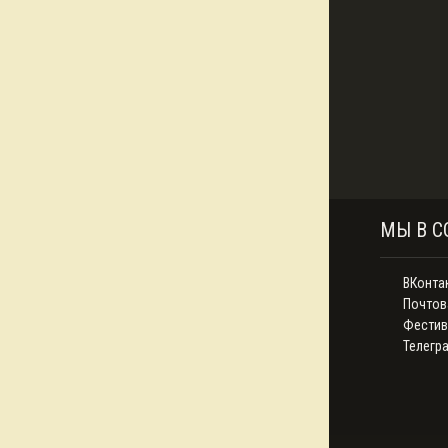
МЫ В С
ВКонта
Почтов
Фестив
Телегр