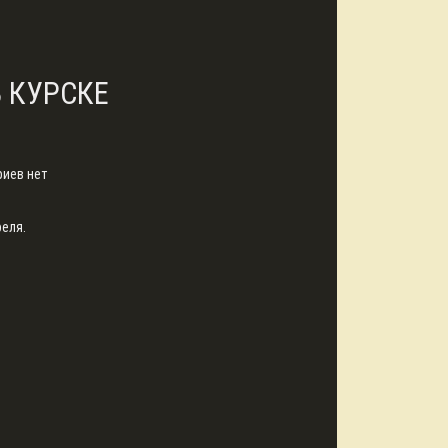
В КУРСКЕ
иев нет
реля.