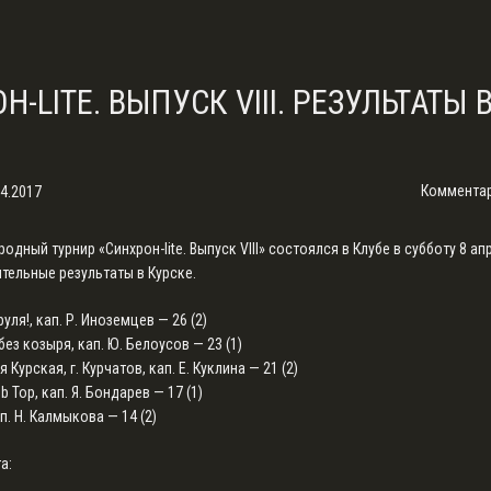
ОН-LITE. ВЫПУСК VIII. РЕЗУЛЬТАТЫ 
Комментар
04.2017
дный турнир «Синхрон-lite. Выпуск VIII» состоялся в Клубе в субботу 8 ап
тельные результаты в Курске.
руля!, кап. Р. Иноземцев — 26 (2)
без козыря, кап. Ю. Белоусов — 23 (1)
я Курская, г. Курчатов, кап. Е. Куклина — 21 (2)
Bob Top, кап. Я. Бондарев — 17 (1)
ап. Н. Калмыкова — 14 (2)
а: