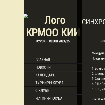
СИНХР
13.
КУРСК — СЕЗОН 2024/25
Междунаро
Предвари
ГЛАВНАЯ
НОВОСТИ
1. Браво 
2. Шесть 
КАЛЕНДАРЬ
3. Станци
ТУРНИРЫ КЛУБА
4. Billie 
5. КЭП, к
О КЛУБЕ
ИСТОРИЯ КЛУБА
Вне зачет