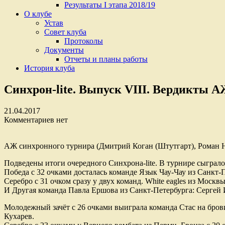
Результаты I этапа 2018/19
О клубе
Устав
Cовет клуба
Протоколы
Документы
Отчеты и планы работы
История клуба
Синхрон-lite. Выпуск VIII. Вердикты А
21.04.2017
Комментариев нет
АЖ синхронного турнира (Дмитрий Коган (Штутгарт), Роман Н
Подведены итоги очередного Синхрона-lite. В турнире сыграло 
Победа с 32 очками досталась команде Язык Чау-Чау из Санкт
Серебро с 31 очком сразу у двух команд. White eagles из Мо
И Другая команда Павла Ершова из Санкт-Петербурга: Сергей
Молодежный зачёт с 26 очками выиграла команда Стас на бров
Кухарев.