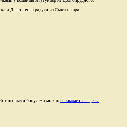
 очками у команды Игугундер из Долгопрудного.
ка и Два оттенка радуги из Сыктывкара.
и рейтинговыми бонусами можно
ознакомиться здесь.