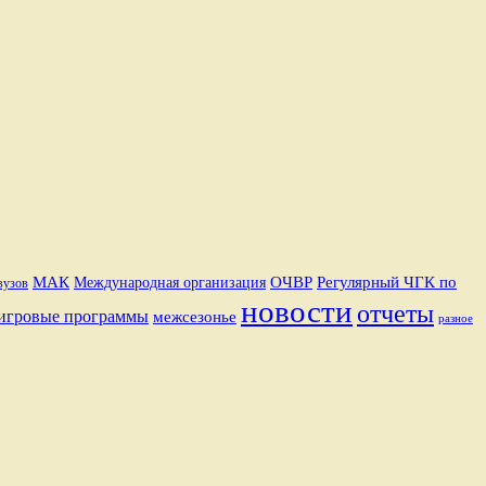
Регулярный ЧГК по
МАК
ОЧВР
Международная организация
вузов
новости
отчеты
игровые программы
межсезонье
разное