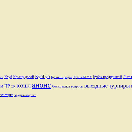
КубГуб
Клуб
Крышу долой
Лига 
Кубок Городов
Кубок КГМУ
Кубок предприятий
га
анонс
выездные турниры
ЧР
ЮЗШЛ
бескрылки
ЧМ
ЭК
вопросы
элитарка
эрудит-квартет