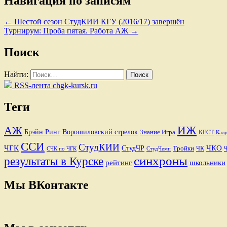
Навигация по записям
←
Шестой сезон СтудКИИ КГУ (2016/17) завершён
Турнирум: Проба пятая. Работа АЖ
→
Поиск
Найти:
RSS-лента chgk-kursk.ru
Теги
ИЖ
АЖ
Брэйн Ринг
Ворошиловский стрелок
Знание.Игра
КЕСТ
Калу
ССИ
СтудКИИ
ЧГК
ЧКО
СтудЧР
Тройки
ЧК
СЧК по ЧГК
СтудЧемп
синхроны
результаты в Курске
рейтинг
школьники
Мы ВКонтакте