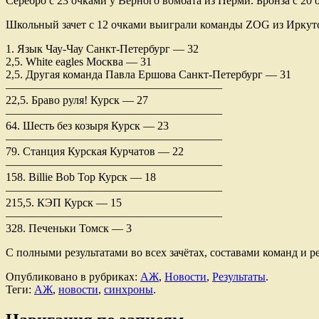
Серебро с 23 очками у Верного вомбата из Перми. Бронза с 20
Школьный зачет с 12 очками выиграли команды ZOG из Иркутс
1. Язык Чау-Чау Санкт-Петербург — 32
2,5. White eagles Москва — 31
2,5. Другая команда Павла Ершова Санкт-Петербург — 31
———————————————————
22,5. Браво руля! Курск — 27
———————————————————
64. Шесть без козыря Курск — 23
———————————————————
79. Станция Курская Курчатов — 22
———————————————————
158. Billie Bob Top Курск — 18
———————————————————
215,5. КЭП Курск — 15
———————————————————
328. Печеньки Томск — 3
С полными результатами во всех зачётах, составами команд 
Опубликовано в рубриках:
АЖ
,
Новости
,
Результаты
.
Теги:
АЖ
,
новости
,
синхроны
.