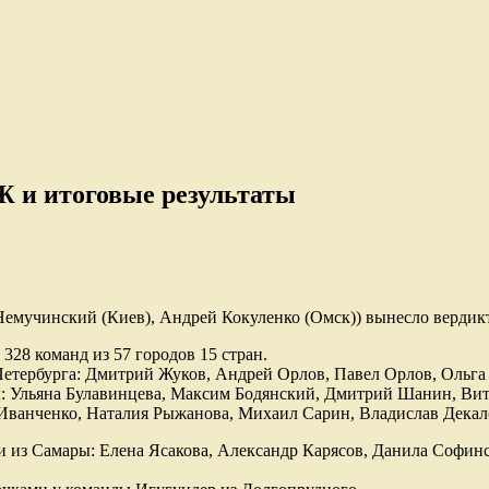
Ж и итоговые результаты
емучинский (Киев), Андрей Кокуленко (Омск)) вынесло вердик
328 команд из 57 городов 15 стран.
-Петербурга: Дмитрий Жуков, Андрей Орлов, Павел Орлов, Ольг
сквы: Ульяна Булавинцева, Максим Бодянский, Дмитрий Шанин, 
 Иванченко, Наталия Рыжанова, Михаил Сарин, Владислав Декал
и из Самары: Елена Ясакова, Александр Карясов, Данила Софин