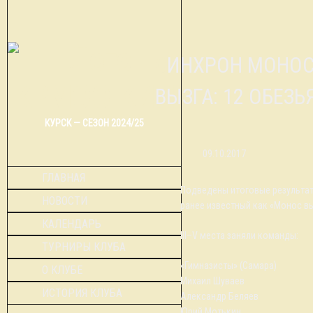
СИНХРОН МОНОСОВА, РАНЕЕ ИЗВЕСТНЫЙ КАК «МОНОС
ВЫЗГА: 12 ОБЕЗЬ
КУРСК — СЕЗОН 2024/25
09.10.2017
ГЛАВНАЯ
Подведены итоговые результат
НОВОСТИ
ранее известный как «Монос вы
КАЛЕНДАРЬ
III–V места заняли команды:
ТУРНИРЫ КЛУБА
«Гимназисты» (Самара)
О КЛУБЕ
Михаил Шуваев
ИСТОРИЯ КЛУБА
Александр Беляев
Юрий Мотькин