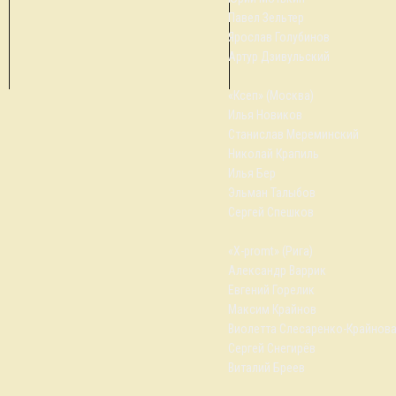
Павел Зельтер
Ярослав Голубинов
Артур Дзивульский
«Ксеп» (Москва)
Илья Новиков
Станислав Мереминский
Николай Крапиль
Илья Бер
Эльман Талыбов
Сергей Спешков
«X-promt» (Рига)
Александр Варрик
Евгений Горелик
Максим Крайнов
Виолетта Слесаренко-Крайнов
Сергей Снегирёв
Виталий Бреев