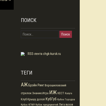
ПОИСК
Найти:
RSS-лента chgk-kursk.ru
ТЕГИ
АЖ
Брэйн Ринг
Ворошиловский
ИЖ
стрелок
Знание.Игра
КЕСТ
Калуга
КубГуб
Клуб
Крышу долой
Кубок Городов
Кубок предприятий
Лига вузов
Кубок КГМУ