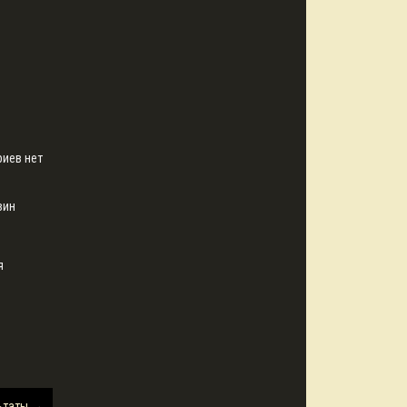
иев нет
вин
я
льтаты
→