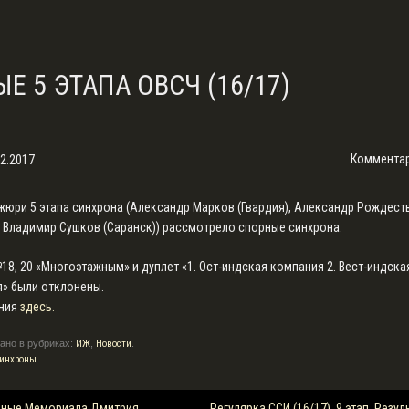
ЫЕ 5 ЭТАПА ОВСЧ (16/17)
Комментар
02.2017
жюри 5 этапа синхрона (Александр Марков (Гвардия), Александр Рождест
, Владимир Сушков (Саранск)) рассмотрело спорные синхрона.
18, 20 «Многоэтажным» и дуплет «1. Ост-индская компания 2. Вест-индска
» были отклонены.
ения
здесь.
ано в рубриках:
ИЖ
,
Новости
.
синхроны
.
ция
ные Мемориала Дмитрия
Регулярка ССИ (16/17), 9 этап. Резу