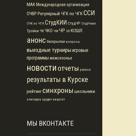
МАК
Международная организация
ССИ
Регулярный ЧГК по ЧГК
ОЧВР
СтудКИИ
СтудЧР
СЧК по ЧГК
СтудЧемп
ЧР
ЧКО
ЮЗШЛ
Тройки
ЧК
ЧМ
ЭК
анонс
бескрылки
вопросы
выездные турниры
игровые
программы
межсезонье
новости
отчеты
разное
результаты в Курске
синхроны
рейтинг
школьники
элитарка
эрудит-квартет
МЫ ВКОНТАКТЕ