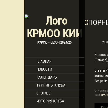
СПОРН
21.
КУРСК — СЕЗОН 2024/25
Игровое 
(Самара)
ГЛАВНАЯ
НОВОСТИ
Ответы №
компания
КАЛЕНДАРЬ
Все реш
ТУРНИРЫ КЛУБА
Опубликов
О КЛУБЕ
Теги:
ИЖ
,
ИСТОРИЯ КЛУБА
Навига
←
Спор