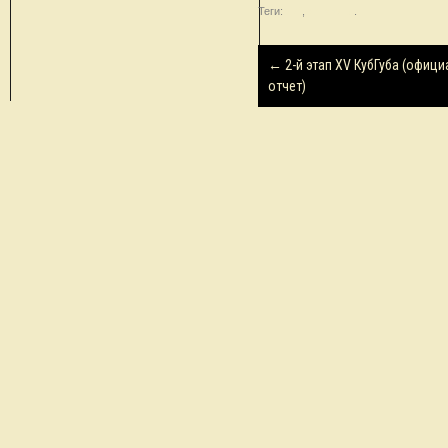
Теги:
ИЖ
,
синхроны
.
Навигация
←
2-й этап XV КубГуба (офиц
по
отчет)
записям