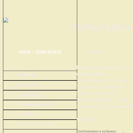
СПОРНЫЕ КУБКА
23.01.2017
КУРСК — СЕЗОН 2024/25
Игровое жюри синхрона (Григо
спорные ответы:
ГЛАВНАЯ
1. всегда открыто — зачтено;
НОВОСТИ
11. комната для свиданий — от
34. отче — отклонено;
КАЛЕНДАРЬ
36. атоностический — зачтено;
ТУРНИРЫ КЛУБА
37. освещает путь — отклонено
О КЛУБЕ
Остальные
решения по спорны
ИСТОРИЯ КЛУБА
Опубликовано в рубриках:
ИЖ
,
Новос