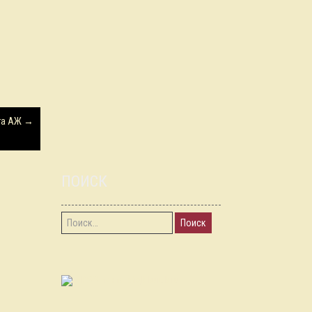
ота АЖ
→
ПОИСК
Найти:
RSS-лента chgk-kursk.ru