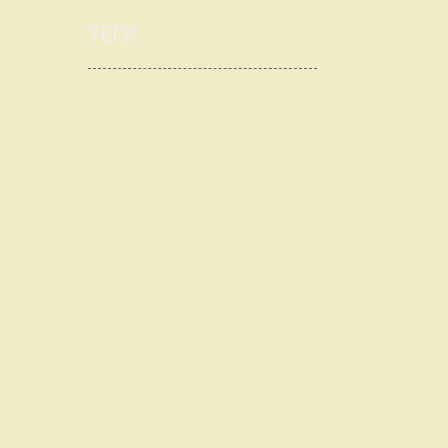
ТЕГИ
АЖ
Брэйн Ринг
Ворошиловский
ИЖ
стрелок
Знание.Игра
КЕСТ
Калуга
КубГуб
Клуб
Крышу долой
Кубок Городов
Кубок предприятий
Лига вузов
Кубок КГМУ
МАК
Международная организация
ССИ
Регулярный ЧГК по ЧГК
ОЧВР
СтудКИИ
СтудЧР
СЧК по ЧГК
СтудЧемп
ЧР
ЧКО
ЮЗШЛ
Тройки
ЧК
ЧМ
ЭК
анонс
бескрылки
вопросы
выездные турниры
игровые
программы
межсезонье
новости
отчеты
разное
результаты в Курске