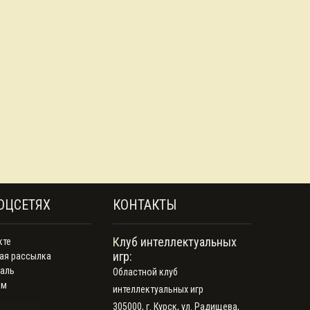
ОЦСЕТЯХ
КОНТАКТЫ
Клуб интеллектуальных
кте
игр:
ая рассылка
аль
Областной клуб
ам
интеллектуальных игр
305000, г. Курск, ул. Радищева,