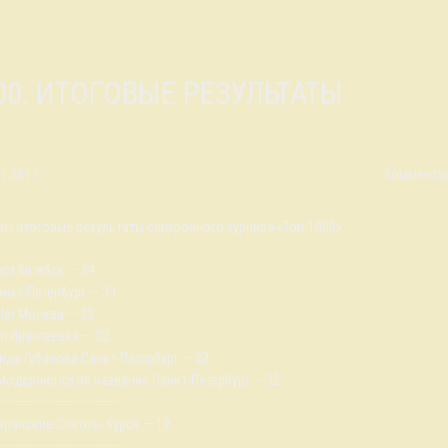
000. ИТОГОВЫЕ РЕЗУЛЬТАТЫ
Комментар
11.2017
ы итоговые результаты синхронного турнира «Топ-1000».
арт Витебск — 34
анкт-Петербург — 33
bler Москва — 32
om Ивантеевка — 32
анда Губанова Санкт-Петербург — 32
тмодернистское название Санкт-Петербург — 32
—————————————
ызранские Соколы Курск — 19
—————————————