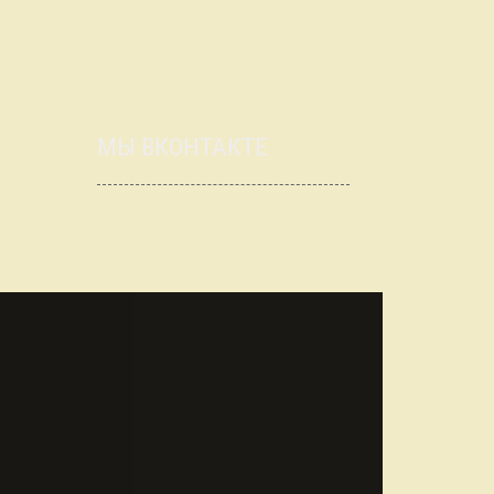
синхроны
рейтинг
школьники
элитарка
эрудит-квартет
МЫ ВКОНТАКТЕ