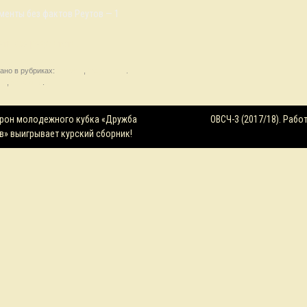
ументы без фактов Реутов — 1
ть все результаты.
ано в рубриках:
Новости
,
Результаты
.
ти
,
синхроны
.
ция
рон молодежного кубка «Дружба
ОВСЧ-3 (2017/18). Раб
в» выигрывает курский сборник!
м