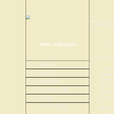
ТОП-1
16.
КУРСК — СЕЗОН 2024/25
Подведен
ГЛАВНАЯ
1. Штанд
НОВОСТИ
2. Вжух С
3-6. Gam
КАЛЕНДАРЬ
3-6. X-C
ТУРНИРЫ КЛУБА
3-6. Ком
3-6. Пос
О КЛУБЕ
—————
ИСТОРИЯ КЛУБА
286,5. С
—————