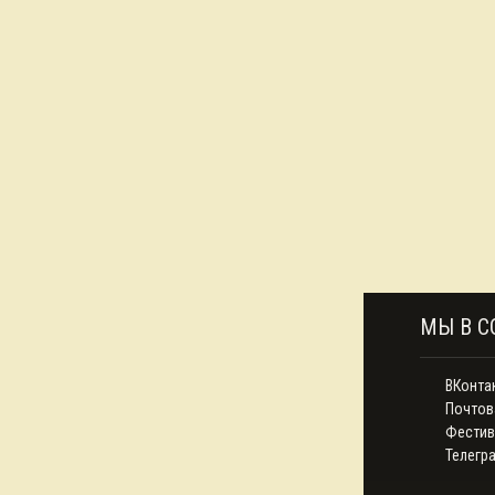
МЫ В С
ВКонта
Почтов
Фестив
Телегр