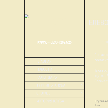
ЦЕЛЕВ
17.
КУРСК — СЕЗОН 2024/25
Согласно
составит
ГЛАВНАЯ
НОВОСТИ
Также ор
«целевой
КАЛЕНДАРЬ
России б
ТУРНИРЫ КЛУБА
О КЛУБЕ
ИСТОРИЯ КЛУБА
Опубликов
Теги:
новос