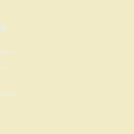
ИИ
иев нет
сезоне
я
емпионате
Источник.