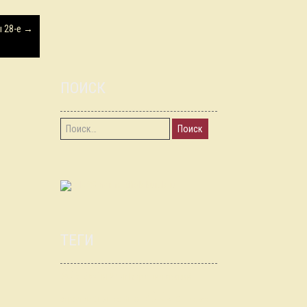
ы 28-е
→
ПОИСК
Найти:
RSS-лента chgk-kursk.ru
ТЕГИ
АЖ
Брэйн Ринг
Ворошиловский
ИЖ
стрелок
Знание.Игра
КЕСТ
Калуга