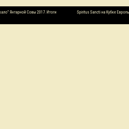
ция
кало” Янтарной Совы 2017. Итоги
Spiritus Sancti на Кубке Европ
а
м