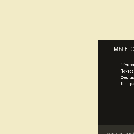
МЫ В С
ВКонта
Почтов
Фестив
Телегр