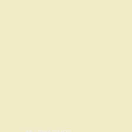
КубГуб
Клуб
Крышу долой
Кубок Городов
Кубок предприятий
Лига вузов
Кубок КГМУ
МАК
Международная организация
ССИ
Регулярный ЧГК по ЧГК
ОЧВР
СтудКИИ
СтудЧР
СЧК по ЧГК
СтудЧемп
ЧР
ЧКО
ЮЗШЛ
Тройки
ЧК
ЧМ
ЭК
анонс
бескрылки
вопросы
выездные турниры
игровые
программы
межсезонье
новости
отчеты
разное
результаты в Курске
синхроны
рейтинг
школьники
элитарка
эрудит-квартет