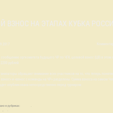
ОЙ ВЗНОС НА ЭТАПАХ КУБКА РОСС
Комментар
09.2017
 сообщению оргкомитета будущего ЧР по ЧГК, целевой взнос (ЦВ) в этом 
 2200 рублей.
ганизаторы обращают внимание всех участников на то, что теперь поняти
 взнос» и «взнос с команды на ЧР» разделены. Сумма взноса на самом Ч
удет опубликована непосредственно перед турниром.
ано в рубриках:
Новости
.
ти
,
ЧР
.